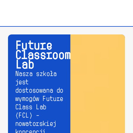
Future
Classroom
Lab
Nasza szkoła
jest
dostosowana do
wymogów Future
Class Lab
(FCL) –
nowatorskiej
koncepcji