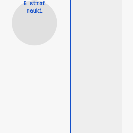
6 stref
nauki