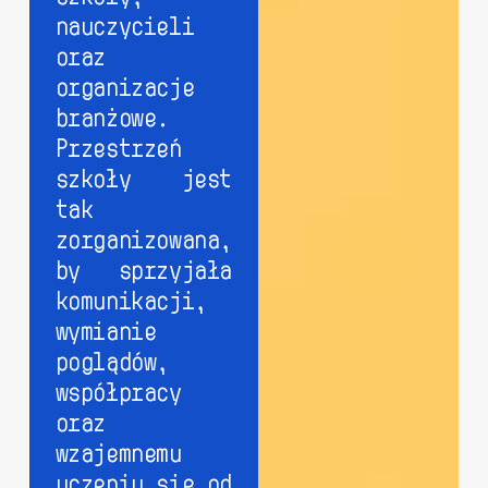
nauczycieli
oraz
organizacje
branżowe.
Przestrzeń
szkoły jest
tak
zorganizowana,
by sprzyjała
komunikacji,
wymianie
poglądów,
współpracy
oraz
wzajemnemu
uczeniu się od