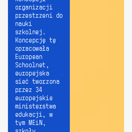
organizacji
przestrzeni do
nauki
szkolnej.
Koncepcję tę
opracowała
European
Schoolnet,
europejska
sieć tworzona
przez 34
europejskie
ministerstwa
edukacji, w
tym MEiN,
szkoły,