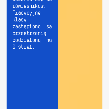
rówieśników.
Tradycyjne
klasy
zastąpione są
przestrzenią
podzieloną na
6 stref.