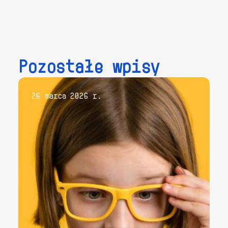
Pozostałe wpisy
26 marca 2026 r.